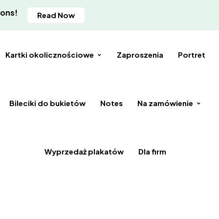
ions!
Read Now
Kartki okolicznościowe
Zaproszenia
Portret
Bileciki do bukietów
Notes
Na zamówienie
Wyprzedaż plakatów
Dla firm