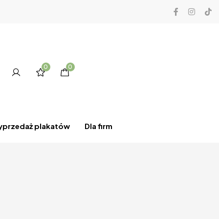
0
0
przedaż plakatów
Dla firm