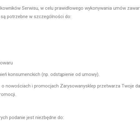
kowników Serwisu, w celu prawidłowego wykonywania umów zawarty
 są potrzebne w szczególności do:
towaru
nień konsumenckich (np. odstąpienie od umowy).
ji o nowościach i promocjach Zarysowanysklep przetwarza Twoje dan
romocji.
ch podanie jest niezbędne do: