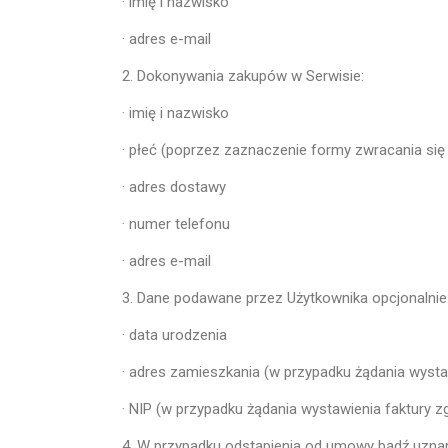
· imię i nazwisko
· adres e-mail
2. Dokonywania zakupów w Serwisie:
· imię i nazwisko
· płeć (poprzez zaznaczenie formy zwracania się
· adres dostawy
· numer telefonu
· adres e-mail
3. Dane podawane przez Użytkownika opcjonalnie
· data urodzenia
· adres zamieszkania (w przypadku żądania wysta
· NIP (w przypadku żądania wystawienia faktury 
4. W przypadku odstąpienia od umowy bądź uznan