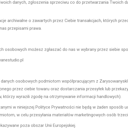
Twoich danych, zgłoszenia sprzeciwu co do przetwarzania Twoich 
je archiwalne o zawartych przez Ciebie transakcjach, których prze
 nas przepisami prawa.
ych osobowych możesz zgłaszać do nas w wybrany przez siebie sp
anestudio.pl
danych osobowych podmiotom współpracującym z Zarysowanysklep, w
ionego przez ciebie towaru oraz dostarczania przesyłek lub przek
 którzy wyrazili zgodę na otrzymywanie informacji handlowych).
nymi w niniejszej Polityce Prywatności nie będą w żaden sposób 
iotom, w celu przesyłania materiałów marketingowych osób trzeci
azywane poza obszar Unii Europejskiej.