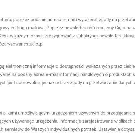
tera, poprzez podanie adresu e-mail i wyrażenie zgody na przetw
ngowych drogą mailową. Poprzez newslettera informujemy Cię o nas
sz w każdym czasie zrezygnować z subskrypcji newslettera klikają
@zarysowanestudio.;pl
gą elektroniczną informacje o dostępności wskazanych przez ciebi
mywanie na podany adres e-mail informacji handlowych o produktach 
h jest dobrowolne, jednakże brak zgody na przetwarzanie danych o
i plikami umożliwiającymi urządzeniem używanym do przeglądania sie
ących używanego urządzenia. Informacje zarejestrowane w plikach 
ch serwisów do Waszych indywidualnych potrzeb. Ustawienia dotycz