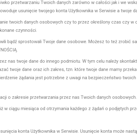
ciwko przetwarzaniu Twoich danych zarówno w całości jak i we wska
owoduje usunięcie twojego konta Użytkownika w Serwisie a twoje d
anie twoich danych osobowych czy to przez określony czas czy w 
okonane czynności.
wili bądź sprostowali Twoje dane osobowe. Możesz to też zrobić s
TNOŚCIĄ.
zez nas twoje dane do innego podmiotu. W tym celu należy skontak
ać twoje dane oraz ich zakres, tzn. które twoje dane mamy przekaz
wierdzenie żądania jest potrzebne z uwagi na bezpieczeństwo twoich
macji o zakresie przetwarzania przez nas Twoich danych osobowych.
ż w ciągu miesiąca od otrzymania każdego z żądań o podjętych prze
ięcia konta Użytkownika w Serwisie. Usunięcie konta może nastąp