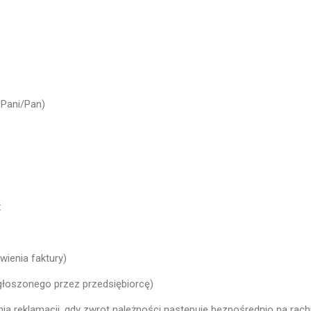
 Pani/Pan)
:
wienia faktury)
zgłoszonego przez przedsiębiorcę)
ia reklamacji, gdy zwrot należności następuje bezpośrednio na ra