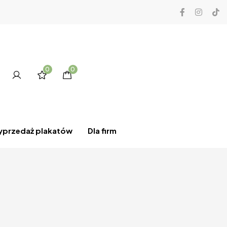
0
0
przedaż plakatów
Dla firm