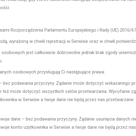
ości.
mi Rozporządzenia Parlamentu Europejskiego i Rady (UE) 2016/679 
 wyrażoną w chwili rejestracji w Serwisie oraz w chwili potwierdze
 osobowych jest całkowicie dobrowolne jednak brak zgody uniemożli
u.
anych osobowych przysługują Ci następujące prawa:
– bez podawania przyczyny. Żądanie może dotyczyć wskazanego prz
e też może dotyczyć wszystkich celów przetwarzania. Wycofanie z
tkownika w Serwisie a twoje dane nie będą przez nas przetwarzane.
twoje dane – bez podawania przyczyny. Żądanie usunięcia danych n
twoje konto użytkownika w Serwisie a twoje dane nie będą przez na