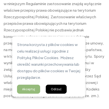
w niniejszym Regulaminie zastosowanie znajdą wyłącznie
właściwe przepisy prawa obowiązujące na terytorium
Rzeczypospolitej Polskiej. Zastosowanie właściwych
przepisów prawa obowiązujących na terytorium
Rzeczypospolitej Polskiej nie pozbawia jednak
konsumenta ochrony przyznanej mu na podstawie
przepisów, których nie można wyłączyć w drodze umowy,
Strona korzysta z plików cookies w
na mocy prawa, które obowiązuje na terytorium państwa,
celu realizacji usług i zgodnie z
w którym konsument ma miejsce zwykłego pobytu. Spory
Polityką Plików Cookies. Możesz
wynikające ze stosowania niniejszego Regulaminu i w
określić warunki przechowywania lub
związku z wykonywaniem zawartych umów między
dostępu do plików cookies w Twojej
Usługodawcą a Klientami, będą rozpatrywane przez Sąd
przeglądarce.
właściwy według przepisów o właściwości rzeczowej i
miejscowej zgodnie z ustawą z dnia 17.11.1964 r. Kodeks
Akceptuj
Odrzuć
postępowania cywilnego (Dz.U. nr 43 poz. 296 ze. zm.).