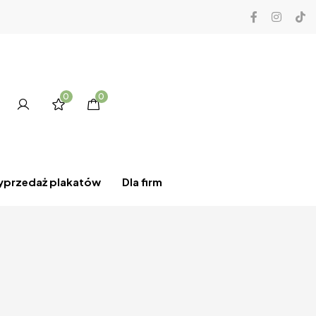
0
0
przedaż plakatów
Dla firm