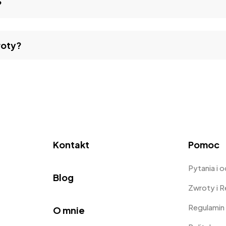
?
roty?
Kontakt
Pomoc
Pytania i 
Blog
Zwroty i 
Regulamin
O mnie