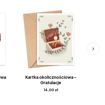
owa
Kartka okolicznościowa –
Kartk
Gratulacje
14,00
zł