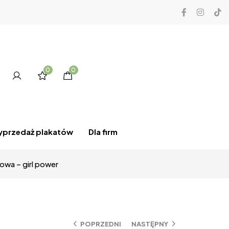
0
0
przedaż plakatów
Dla firm
owa – girl power
POPRZEDNI
NASTĘPNY