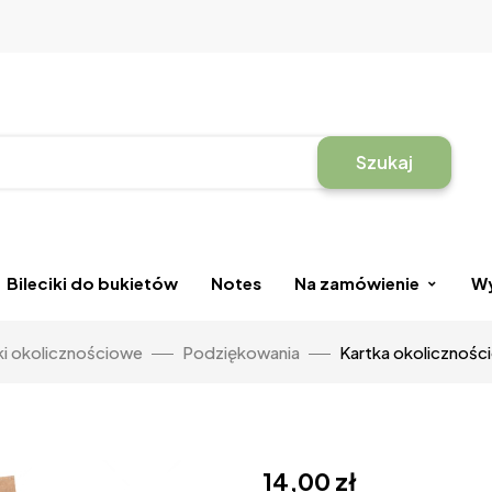
Szukaj
Bileciki do bukietów
Notes
Na zamówienie
Wy
ki okolicznościowe
Podziękowania
Kartka okoliczności
14,00
zł