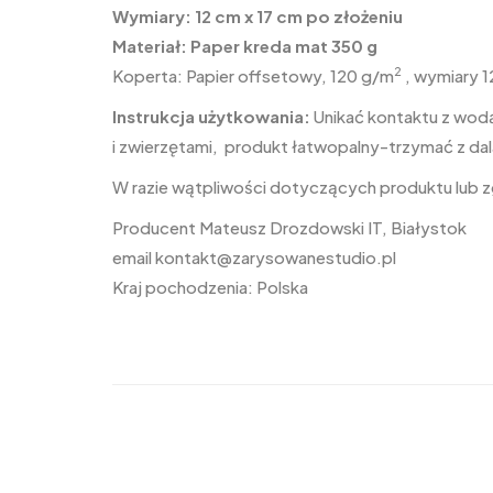
Wymiary: 12 cm x 17 cm po złożeniu
Materiał: Paper kreda mat 350 g
2
Koperta: Papier offsetowy, 120 g/m
, wymiary 1
Instrukcja użytkowania:
Unikać kontaktu z wodą
i zwierzętami, produkt łatwopalny-trzymać z dal
W razie wątpliwości dotyczących produktu lub
Producent Mateusz Drozdowski IT, Białystok
email
kontakt@zarysowanestudio.pl
Kraj pochodzenia: Polska