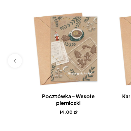
Pocztówka – Wesołe
Kar
pierniczki
14,00
zł