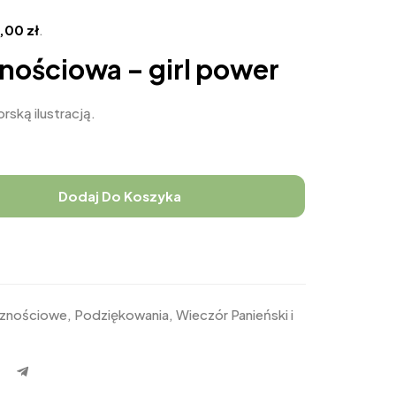
4,00
zł
.
znościowa – girl power
rską ilustracją.
Dodaj Do Koszyka
icznościowe
,
Podziękowania
,
Wieczór Panieński i