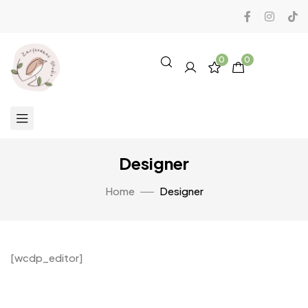
0
0
Designer
Home
Designer
[wcdp_editor]