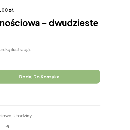
4,00
zł
.
znościowa – dwudzieste
rską ilustracją.
Dodaj Do Koszyka
ściowe
,
Urodziny