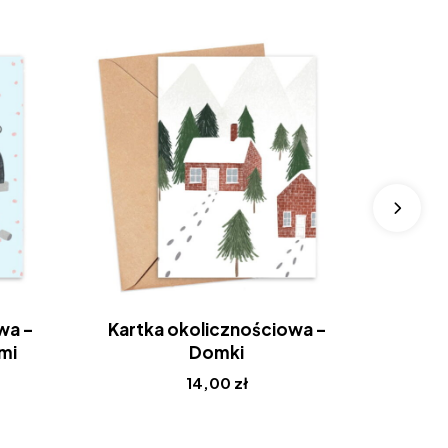
wa –
Kartka okolicznościowa –
Kartk
mi
Domki
14,00
zł