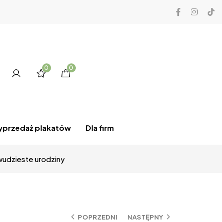
0
0
przedaż plakatów
Dla firm
wudzieste urodziny
POPRZEDNI
NASTĘPNY