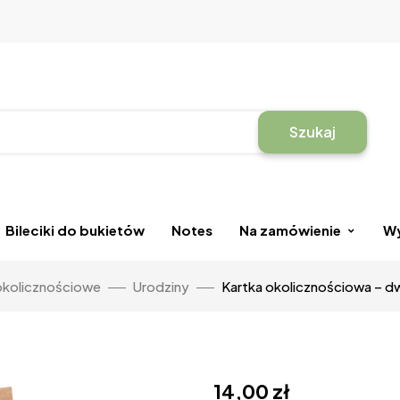
Szukaj
Bileciki do bukietów
Notes
Na zamówienie
Wy
 okolicznościowe
Urodziny
Kartka okolicznościowa – d
14,00
zł