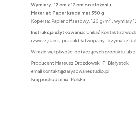
Wymiary: 12 cm x 17 cm po złożeniu
Materiał: Paper kreda mat 350 g
2
Koperta: Papier offsetowy, 120 g/m
, wymiary 1
Instrukcja użytkowania:
Unikać kontaktu z wodą
i zwierzętami, produkt łatwopalny-trzymać z dal
W razie wątpliwości dotyczących produktu lub
Producent Mateusz Drozdowski IT, Białystok
email
kontakt@zarysowanestudio.pl
Kraj pochodzenia: Polska