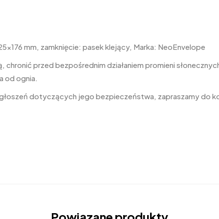
25×176 mm, zamknięcie: pasek klejący, Marka: NeoEnvelope
, chronić przed bezpośrednim działaniem promieni słonecznych,
a od ognia.
 zgłoszeń dotyczących jego bezpieczeństwa, zapraszamy do k
Powiązane produkty