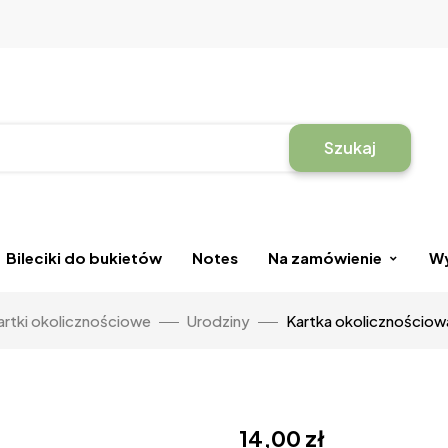
Szukaj
Bileciki do bukietów
Notes
Na zamówienie
Wy
artki okolicznościowe
Urodziny
Kartka okolicznościow
14,00
zł