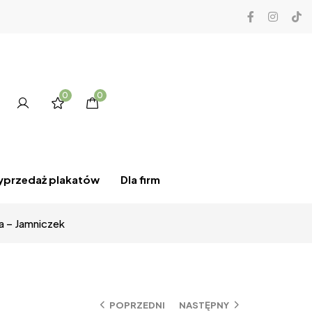
0
0
przedaż plakatów
Dla firm
a – Jamniczek
POPRZEDNI
NASTĘPNY