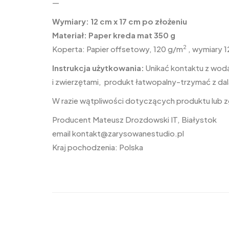
—
Wymiary: 12 cm x 17 cm po złożeniu
Materiał: Paper kreda mat 350 g
2
Koperta: Papier offsetowy, 120 g/m
, wymiary 1
Instrukcja użytkowania:
Unikać kontaktu z wodą
i zwierzętami, produkt łatwopalny-trzymać z dal
W razie wątpliwości dotyczących produktu lub
Producent Mateusz Drozdowski IT, Białystok
email
kontakt@zarysowanestudio.pl
Kraj pochodzenia: Polska