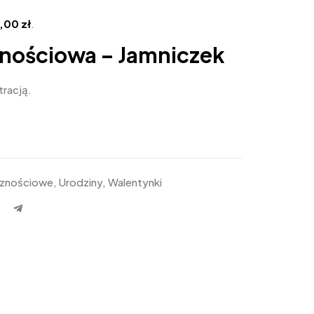
4,00
zł
.
znościowa – Jamniczek
tracją.
icznościowe
,
Urodziny
,
Walentynki