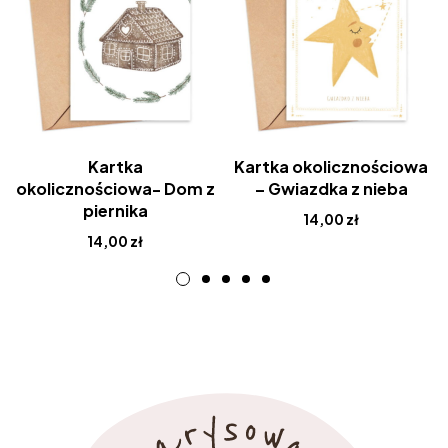
Kartka
Kartka okolicznościowa
okolicznościowa- Dom z
– Gwiazdka z nieba
piernika
14,00
zł
14,00
zł