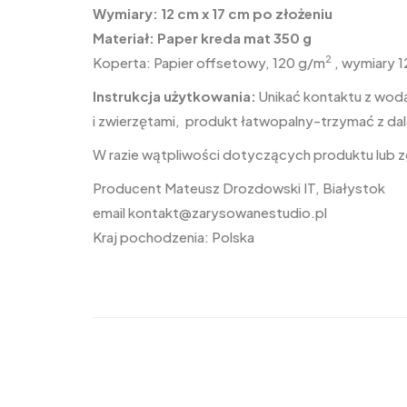
Wymiary: 12 cm x 17 cm po złożeniu
Materiał: Paper kreda mat 350 g
2
Koperta: Papier offsetowy, 120 g/m
, wymiary 1
Instrukcja użytkowania:
Unikać kontaktu z wodą
i zwierzętami, produkt łatwopalny-trzymać z dal
W razie wątpliwości dotyczących produktu lub
Producent Mateusz Drozdowski IT, Białystok
email
kontakt@zarysowanestudio.pl
Kraj pochodzenia: Polska