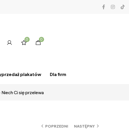
0
0
przedaż plakatów
Dla firm
 Niech Ci się przelewa
POPRZEDNI
NASTĘPNY