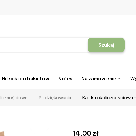
Szukaj
Bileciki do bukietów
Notes
Na zamówienie
Wy
olicznościowe
Podziękowania
Kartka okolicznościowa –
14,00
zł