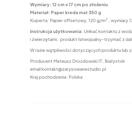
Wymiary: 12 cm x 17 cm po złożeniu
Materiał: Paper kreda mat 350 g
2
Koperta: Papier offsetowy, 120 g/m
, wymiary 1
Instrukcja użytkowania:
Unikać kontaktu z wodą
i zwierzętami, produkt łatwopalny-trzymać z dal
W razie wątpliwości dotyczących produktu lub
Producent Mateusz Drozdowski IT, Białystok
email
kontakt@zarysowanestudio.pl
Kraj pochodzenia: Polska