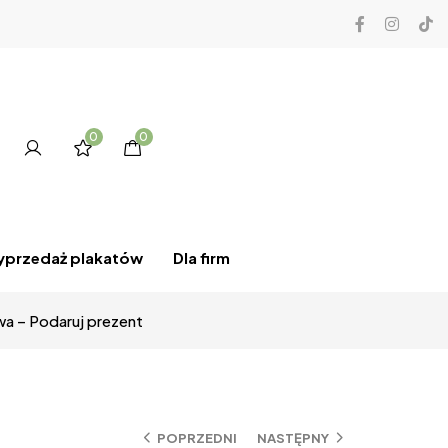
0
0
przedaż plakatów
Dla firm
wa – Podaruj prezent
POPRZEDNI
NASTĘPNY