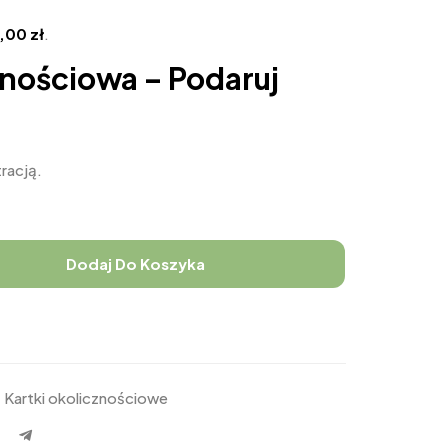
4,00
zł
.
znościowa – Podaruj
tracją.
Dodaj Do Koszyka
,
Kartki okolicznościowe