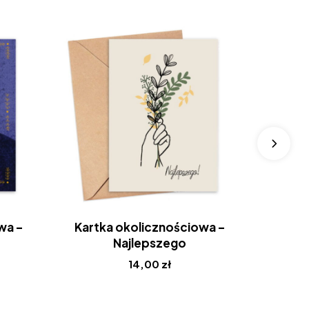
wa –
Kartka okolicznościowa –
Kartk
Najlepszego
Ch
14,00
zł