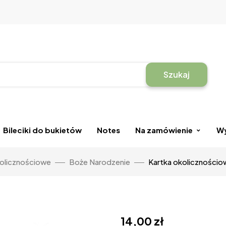
Szukaj
Bileciki do bukietów
Notes
Na zamówienie
Wy
kolicznościowe
Boże Narodzenie
Kartka okolicznościo
14,00
zł