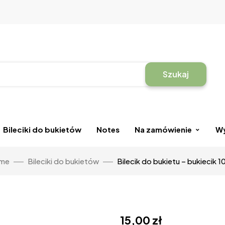
Szukaj
Bileciki do bukietów
Notes
Na zamówienie
Wy
me
Bileciki do bukietów
Bilecik do bukietu – bukiecik 1
15,00
zł