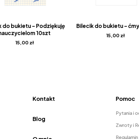
k do bukietu – Podziękuję
Bilecik do bukietu – ćmy
nauczycielom 10szt
15,00
zł
15,00
zł
Kontakt
Pomoc
Pytania i 
Blog
Zwroty i 
Regulamin
O mnie