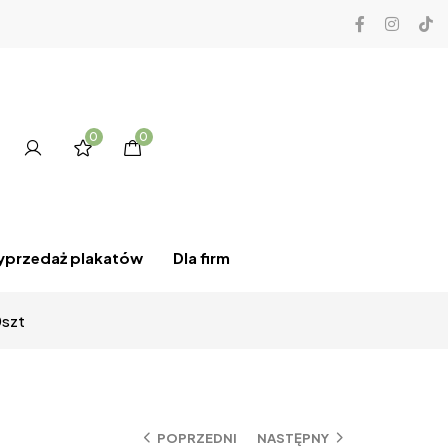
0
0
przedaż plakatów
Dla firm
0szt
POPRZEDNI
NASTĘPNY