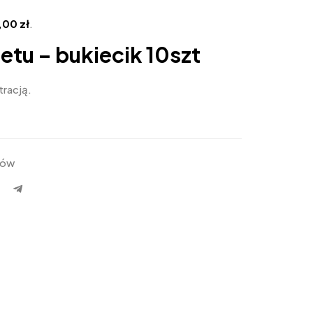
5,00
zł
.
ietu – bukiecik 10szt
tracją.
tów