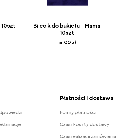
 10szt
Bilecik do bukietu – Mama
Bilec
10szt
15,00
zł
Płatności i dostawa
odpowiedzi
Formy płatności
Reklamacje
Czas i koszty dostawy
Czas realizacji zamówienia