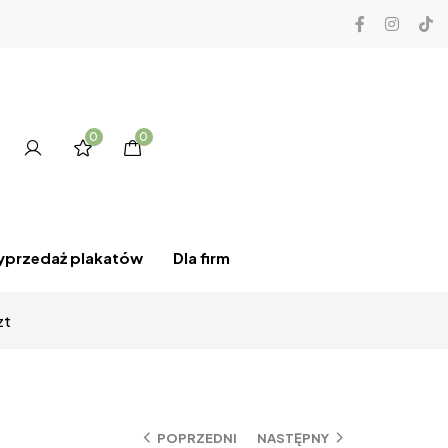
0
0
przedaż plakatów
Dla firm
zt
POPRZEDNI
NASTĘPNY