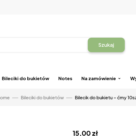
Szukaj
Bileciki do bukietów
Notes
Na zamówienie
Wy
ome
Bileciki do bukietów
Bilecik do bukietu – ćmy 10s
15,00
zł