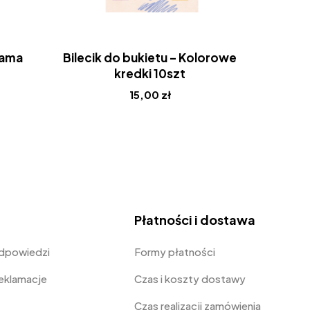
Mama
Bilecik do bukietu – Kolorowe
Bilecik 
kredki 10szt
na
15,00
zł
Płatności i dostawa
odpowiedzi
Formy płatności
Reklamacje
Czas i koszty dostawy
Czas realizacji zamówienia