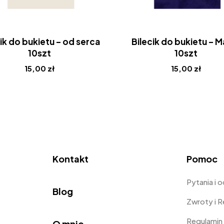
ik do bukietu – od serca
Bilecik do bukietu – 
10szt
10szt
15,00
zł
15,00
zł
Kontakt
Pomoc
Pytania i 
Blog
Zwroty i 
Regulamin
O mnie