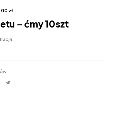
5,00
zł
.
ietu – ćmy 10szt
tracją.
tów