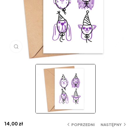
Click to enlarge
14,00
zł
POPRZEDNI
NASTĘPNY