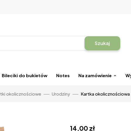
Szukaj
Bileciki do bukietów
Notes
Na zamówienie
Wy
tki okolicznościowe
Urodziny
Kartka okolicznościowa 
14,00
zł