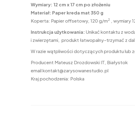
Wymiary: 12 cm x 17 cm po złożeniu
Materiał: Paper kreda mat 350 g
2
Koperta: Papier offsetowy, 120 g/m
, wymiary 1
Instrukcja użytkowania:
Unikać kontaktu z wodą
i zwierzętami, produkt łatwopalny-trzymać z dal
W razie wątpliwości dotyczących produktu lub
Producent Mateusz Drozdowski IT, Białystok
email
kontakt@zarysowanestudio.pl
Kraj pochodzenia: Polska