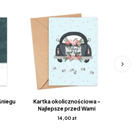
śniegu
Kartka okolicznościowa –
Kartk
Najlepsze przed Wami
14,00
zł