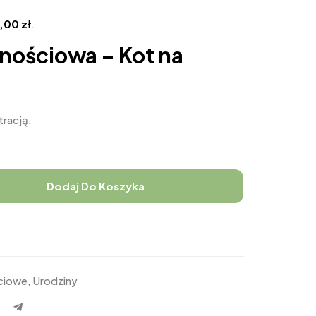
4,00
zł
.
znościowa – Kot na
tracją.
Dodaj Do Koszyka
ściowe
,
Urodziny