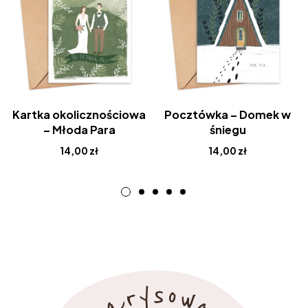
Kartka okolicznościowa
Pocztówka – Domek w
– Młoda Para
śniegu
14,00
zł
14,00
zł