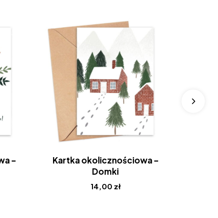
wa –
Kartka okolicznościowa –
Kartk
Domki
14,00
zł