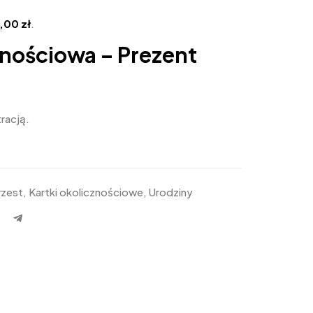
4,00
zł
.
znościowa – Prezent
tracją.
rzest
,
Kartki okolicznościowe
,
Urodziny