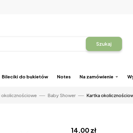
Szukaj
Bileciki do bukietów
Notes
Na zamówienie
Wy
i okolicznościowe
Baby Shower
Kartka okolicznościow
14,00
zł