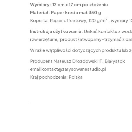
Wymiary: 12 cm x 17 cm po złożeniu
Materiał: Paper kreda mat 350 g
2
Koperta: Papier offsetowy, 120 g/m
, wymiary 1
Instrukcja użytkowania:
Unikać kontaktu z wodą
i zwierzętami, produkt łatwopalny-trzymać z dal
W razie wątpliwości dotyczących produktu lub
Producent Mateusz Drozdowski IT, Białystok
email
kontakt@zarysowanestudio.pl
Kraj pochodzenia: Polska