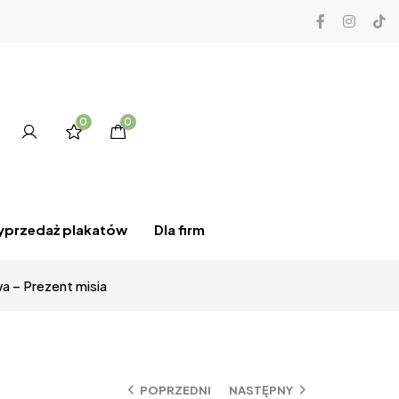
0
0
przedaż plakatów
Dla firm
a – Prezent misia
POPRZEDNI
NASTĘPNY