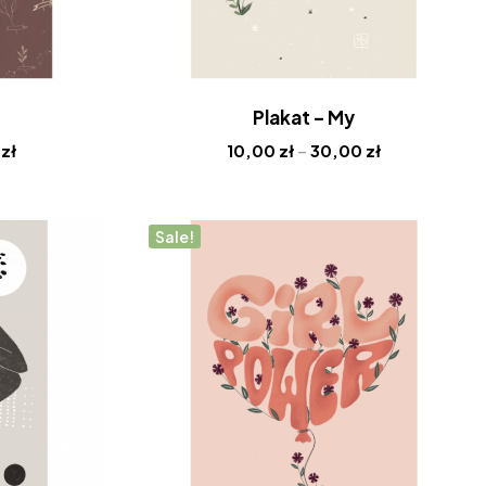
Plakat – My
0
zł
10,00
zł
–
30,00
zł
Sale!