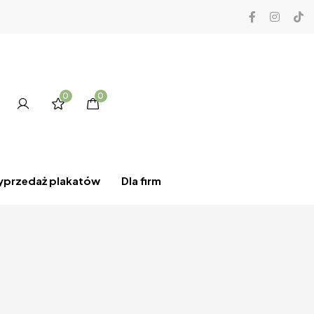
0
0
przedaż plakatów
Dla firm