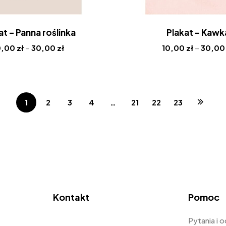
at – Panna roślinka
Plakat – Kawk
0,00
zł
–
30,00
zł
10,00
zł
–
30,0
1
2
3
4
…
21
22
23
Kontakt
Pomoc
Pytania i 