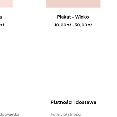
a
Plakat – Winko
0
zł
10,00
zł
–
30,00
zł
Płatności i dostawa
odpowiedzi
Formy płatności