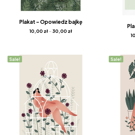
Plakat – Opowiedz bajkę
Pla
10,00
zł
–
30,00
zł
1
Sale!
Sale!