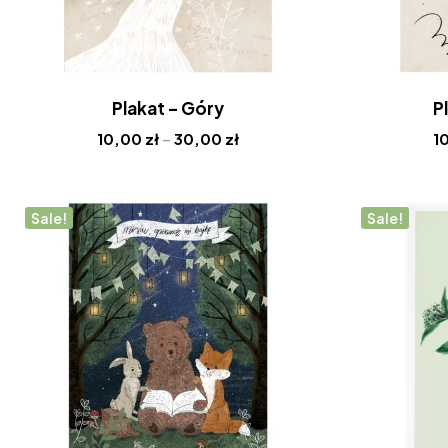
Plakat – Góry
P
10,00
zł
–
30,00
zł
1
Sale!
Sale!