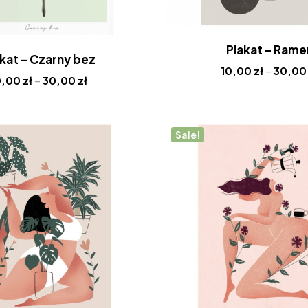
Plakat – Rame
kat – Czarny bez
10,00
zł
–
30,0
0,00
zł
–
30,00
zł
Sale!