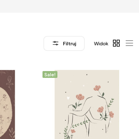
Filtruj
Widok
Sale!