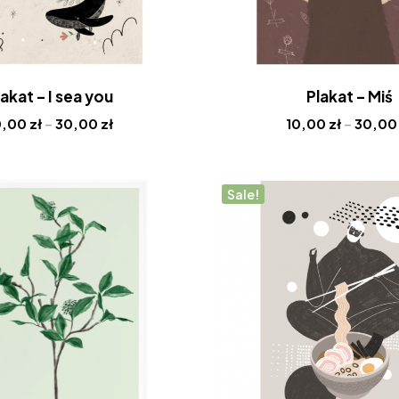
lakat – I sea you
Plakat – Miś
0,00
zł
–
30,00
zł
10,00
zł
–
30,0
Sale!