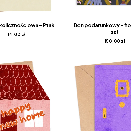
kolicznościowa – Ptak
Bon podarunkowy – fi
szt
14,00
zł
150,00
zł