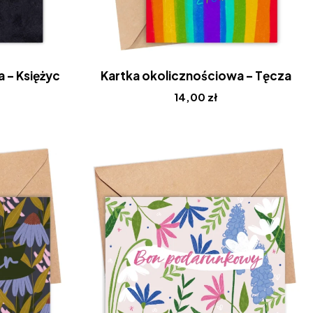
 – Księżyc
Kartka okolicznościowa – Tęcza
14,00
zł