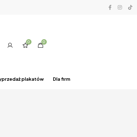
0
0
przedaż plakatów
Dla firm