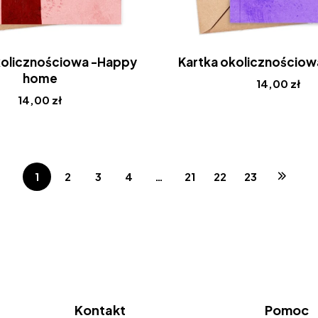
kolicznościowa -Happy
Kartka okolicznościowa
home
14,00
zł
14,00
zł
1
2
3
4
…
21
22
23
Kontakt
Pomoc