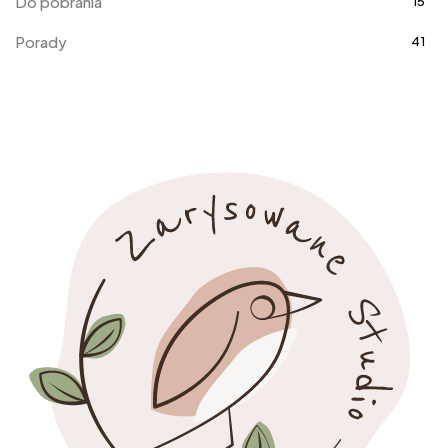
Do pobrania
15
Porady
41