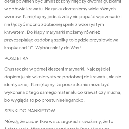
detal powinien być umieszczony między dwoma guzikami
w połowie krawatu. Na rynku dostaniemy wiele różnych
wzorów. Pamiętajmy jednak żeby nie popaść w przesadę i
nie łączyć mocno zdobionej spinki z wzorzystym
krawatem. Do klapy marynarki możemy również
przyczepiając ozdobną szpilkę to będzie przysłowiowa
kropka nad “i”. Wybór należy do Was !
POSZETKA
Chusteczka w górnej kieszeni marynarki. Najczęściej
dopiera ją się w kolorystyce podobnej do krawatu, ale nie
identycznej. Pamiętajmy, że poszetka nie może być
wykonana z tego samego materiału co krawat czy mucha,
bo wygląda to po prostu nieelegancko.
SPINKI DO MANKIETÓW
Mówią, że diabeł tkwi w szczegółach i uważamy, że to
święta racja. Niepozorny detal stroju Pana Młodego