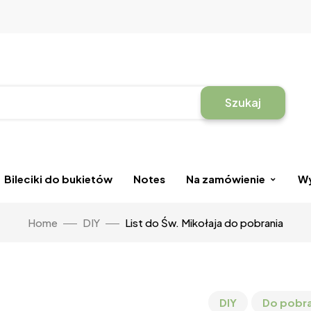
Szukaj
Bileciki do bukietów
Notes
Na zamówienie
Wy
Home
DIY
List do Św. Mikołaja do pobrania
DIY
Do pobra