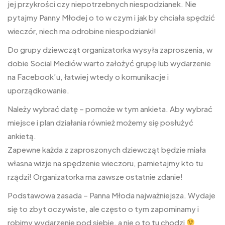
jej przykrości czy niepotrzebnych niespodzianek. Nie
pytajmy Panny Młodej o to w czym i jak by chciała spędzić
wieczór, niech ma odrobine niespodzianki!
Do grupy dziewcząt organizatorka wysyła zaproszenia, w
dobie Social Mediów warto założyć grupę lub wydarzenie
na Facebook’u, łatwiej wtedy o komunikacje i
uporządkowanie.
Należy wybrać datę – pomoże w tym ankieta. Aby wybrać
miejsce i plan działania również możemy się posłużyć
ankietą.
Zapewne każda z zaproszonych dziewcząt będzie miała
własna wizje na spędzenie wieczoru, pamietajmy kto tu
rządzi! Organizatorka ma zawsze ostatnie zdanie!
Podstawowa zasada – Panna Młoda najważniejsza. Wydaje
się to zbyt oczywiste, ale często o tym zapominamy i
robimy wydarzenie pod siebie, a nie o to tu chodzi