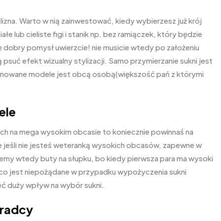
lizna. Warto w nią zainwestować, kiedy wybierzesz już krój
e lub cieliste figi i stanik np. bez ramiączek, który będzie
ę dobry pomysł uwierzcie! nie musicie wtedy po założeniu
suć efekt wizualny stylizacji. Samo przymierzanie sukni jest
ponowane modele jest obcą osobą(większość pań z którymi
ele
tach na mega wysokim obcasie to koniecznie powinnaś na
e jeśli nie jesteś weteranką wysokich obcasów, zapewne w
jemy wtedy buty na słupku, bo kiedy pierwsza para ma wysoki
ni, co jest niepożądane w przypadku wypożyczenia sukni
eć duży wpływ na wybór sukni.
oradcy