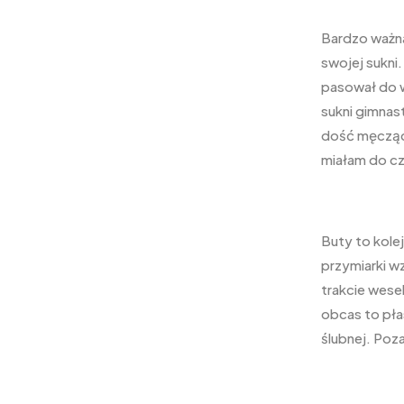
Bardzo ważną
swojej sukni.
pasował do w
sukni gimnas
dość męczące
miałam do cz
Buty to kole
przymiarki w
trakcie wese
obcas to pła
ślubnej. Poz