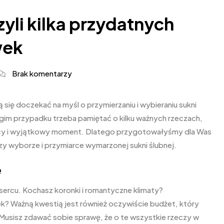
zyli kilka przydatnych
wek
Brak komentarzy
się doczekać na myśl o przymierzaniu i wybieraniu sukni
rugim przypadku trzeba pamiętać o kilku ważnych rzeczach,
jący i wyjątkowy moment. Dlatego przygotowałyśmy dla Was
rzy wyborze i przymiarce wymarzonej sukni ślubnej.
e
u sercu. Kochasz koronki i romantyczne klimaty?
ek? Ważną kwestią jest również oczywiście budżet, który
Musisz zdawać sobie sprawę, że o te wszystkie rzeczy w