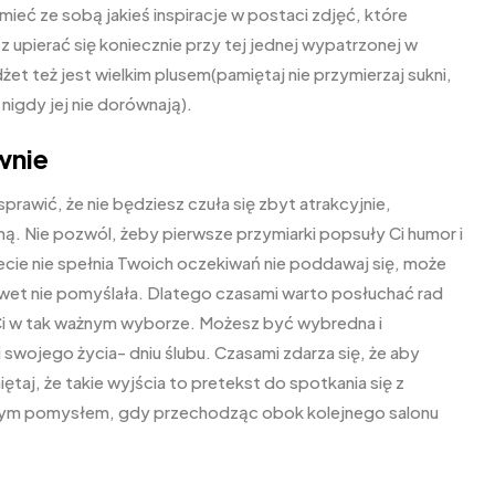
ieć ze sobą jakieś inspiracje w postaci zdjęć, które
z upierać się koniecznie przy tej jednej wypatrzonej w
et też jest wielkim plusem(pamiętaj nie przymierzaj sukni,
 nigdy jej nie dorównają).
wnie
rawić, że nie będziesz czuła się zbyt atrakcyjnie,
ną. Nie pozwól, żeby pierwsze przymiarki popsuły Ci humor i
necie nie spełnia Twoich oczekiwań nie poddawaj się, może
awet nie pomyślała. Dlatego czasami warto posłuchać rad
c Ci w tak ważnym wyborze. Możesz być wybredna i
swojego życia- dniu ślubu. Czasami zdarza się, że aby
ętaj, że takie wyjścia to pretekst do spotkania się z
epszym pomysłem, gdy przechodząc obok kolejnego salonu