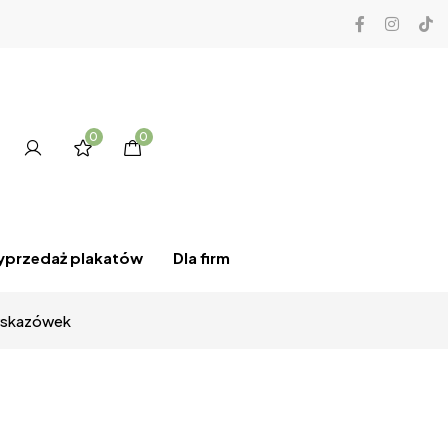
0
0
przedaż plakatów
Dla firm
h wskazówek