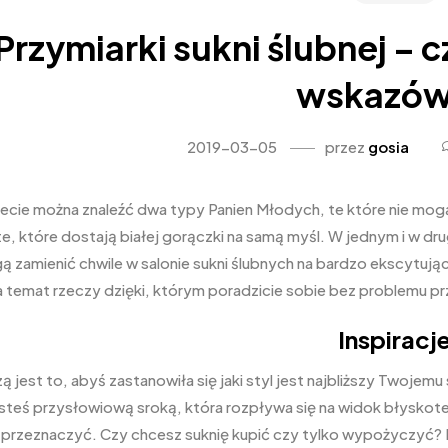
Przymiarki sukni ślubnej – c
wskazó
2019-03-05
przez
gosia
ecie można znaleźć dwa typy Panien Młodych, te które nie mogą 
 te, które dostają białej gorączki na samą myśl. W jednym i w d
 zamienić chwile w salonie sukni ślubnych na bardzo ekscytu
na temat rzeczy dzięki, którym poradzicie sobie bez problemu p
Inspiracj
ą jest to, abyś zastanowiła się jaki styl jest najbliższy Twojem
esteś przysłowiową sroką, która rozpływa się na widok błyskot
 przeznaczyć. Czy chcesz suknię kupić czy tylko wypożyczyć? 