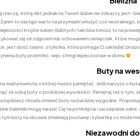
Bielizna
 rzeczą, którą nikt jednak na Twoim ślubie nie zobaczy jest- bie
 Zanim to nastąpi warto na przymiarki włożyć coś neutralnego, biał
iększości krojów sukien ślubnych i taki biustonosz to na prawd
tykować się ze zdjęciem lub schowaniem ramiączek, które mogą p
, jest dość ciasno, stylistka, która pomaga Ci zakładać pro
ynienia były przemiłe), więc stringi lepiej zostaw w domu
Buty na wes
jna ważna kwestia o której musisz pamiętać. Jeśli marzysz o bu
ziąć ze sobą buty o podobnej wysokości. Pamiętaj też o tym, ż
la będziesz chciała zmienić buty na bardziej wygodne. Proponu
skie balerinki mogą narazić Cię na potknięcia i zaczepianie suk
a tym buty na obcasie zmieniają postawę i sylwetkę co może mi
Niezawodni d