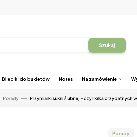
Szukaj
Bileciki do bukietów
Notes
Na zamówienie
Wy
Porady
Przymiarki sukni ślubnej - czyli kilka przydatnyc
Porady