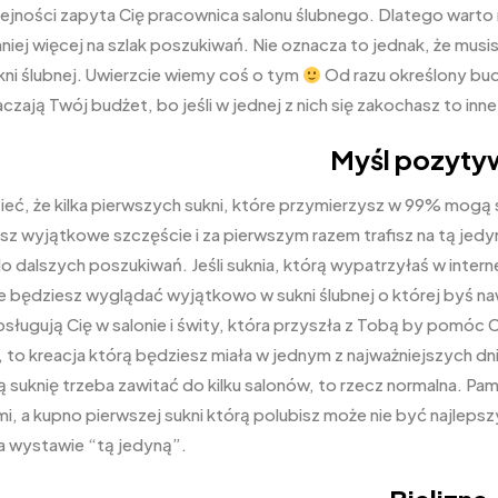
lejności zapyta Cię pracownica salonu ślubnego. Dlatego warto m
niej więcej na szlak poszukiwań. Nie oznacza to jednak, że musis
ukni ślubnej. Uwierzcie wiemy coś o tym
Od razu określony budż
czają Twój budżet, bo jeśli w jednej z nich się zakochasz to inne
Myśl pozyty
ieć, że kilka pierwszych sukni, które przymierzysz w 99% mogą sp
sz wyjątkowe szczęście i za pierwszym razem trafisz na tą jedy
do dalszych poszukiwań. Jeśli suknia, którą wypatrzyłaś w inter
że będziesz wyglądać wyjątkowo w sukni ślubnej o której byś n
bsługują Cię w salonie i świty, która przyszła z Tobą by pomó
to kreacja którą będziesz miała w jednym z najważniejszych dni 
 suknię trzeba zawitać do kilku salonów, to rzecz normalna. Pami
mi, a kupno pierwszej sukni którą polubisz może nie być najl
 wystawie “tą jedyną”.