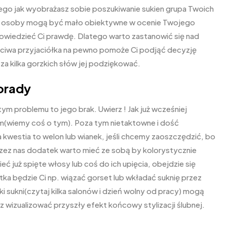
tego jak wyobrażasz sobie poszukiwanie sukien grupa Twoich
e te osoby mogą być mało obiektywne w ocenie Twojego
 powiedzieć Ci prawdę. Dlatego warto zastanowić się nad
zciwa przyjaciółka na pewno pomoże Ci podjąć decyzję
za kilka gorzkich słów jej podziękować.
orady
 tym problemu to jego brak. Uwierz ! Jak już wcześniej
atem(wiemy coś o tym). Poza tym nietaktowne i dość
ga kwestia to welon lub wianek, jeśli chcemy zaoszczędzić, bo
przez nas dodatek warto mieć ze sobą by kolorystycznie
eć już spięte włosy lub coś do ich upięcia, obejdzie się
a będzie Ci np. wiązać gorset lub wkładać suknię przez
 sukni(czytaj kilka salonów i dzień wolny od pracy) mogą
 wizualizować przyszły efekt końcowy stylizacji ślubnej.