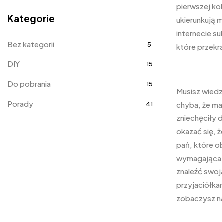
pierwszej ko
Kategorie
ukierunkują m
internecie s
Bez kategorii
5
które przekra
DIY
15
Do pobrania
15
Musisz wiedz
Porady
41
chyba, że ma
zniechęciły 
okazać się, 
pań, które o
wymagająca, 
znaleźć swoją
przyjaciółka
zobaczysz na