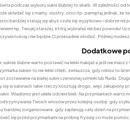
świta podczas wyboru sukni ślubnej to skarb. W zależności od 
e składać się z mamy, siostry, cioci itp. pamiętaj jednak, ż
sto bardziej starają się abyś czuła się wyjątkowo i dobrze niż
niem np. Twojej starszej, którą wybrałaś nie bez powodu! Uc
czywistością i nie będzie Ci przesadnie słodzić. Później możesz 
Dodatkowe p
 suknie ślubne warto postawić na lekki makijaż a jeśli nie masz z
zymiarka sukien to nie lekki chleb, zwłaszcza, gdy robisz to l
st zostawianie na białej sukni czerwonej szminki lub fluidu. Dru
y się w salonach takie rzeczy kosztują drogo, więc zakupiony 
kni. Wiadomo jest wiele odcieni bieli. Na przymiarkach warto mi
dtrzymywania Twoich włosów przez kolejną osobę, gdy stylistk
 bardziej zorganizowane, gdy zaplanują cały dzień na przymiarki
ówić się przed przymiarkami na próbną fryzurę co może pomóc z
!