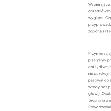
Wspierająca 
doradców moż
wyglądu. Czę
przyprowadze
zgodną z rze
Przymierzając
pisałyśmy pr
obrzydliwe je
nie oszukujm
pasował do su
wtedy bez po
głowę. Osoby
tego dnia um
Powodzenia